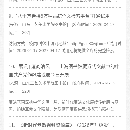
时间：2026.04.01-04.30 策办：山东工艺美术学院图书馆 1、
廉韵清风——上海图书馆藏近代文献中的中国共产..
9、“八十万卷楼6万种古籍全文检索平台”开通试用
[来源：山东工艺美术学院图书馆]
[发布时间：2026-04-17]
[点击：207]
访问方式：校内IP控制 访问地址：http://guji.80wjl.com/ 试用时
间：2026.04.17-2027.04.17 试用期将提供全库的完整检索，
但鉴于设备和网络条件，每书提供50%的试读且最多500页。
资源介绍：
10、展讯 | 廉韵清风——上海图书馆藏近代文献中的中
国共产党作风建设展今日开展
[来源：山东工艺美术学院图书馆]
[发布时间：2026-04-13]
[点击：229]
廉洁基因深植中华文明血脉，新时代廉洁文化赓续传统廉洁基
因、熔铸革命文化精髓，为反腐倡廉提供思想根基与精神动
力。中央八项规定是新时代改进作风的切入口与动员令，落实
该项规定精神是一场攻坚战、持久..
11、《新时代党政视频资源库》（2026年升级版）、