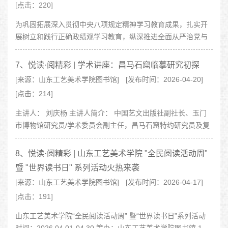
[点击：220]
为巩固拓展深入贯彻中央八项规定精神学习教育成果，扎实开
展树立和践行正确政绩观学习教育，纵深推进全面从严治党与
校园廉洁文化建设，4月15日，学校领导王晓娟、孙大刚、谷朝
勇、孔亮、安峰，走进图书馆艺术空..
7、悦读·阅精彩 | 学术讲座：昌马石窟临摹研究初探
[来源：山东工艺美术学院图书馆]
[发布时间：2026-04-20]
[点击：214]
主讲人： 刘庆杨 主讲人简介： 中国艺文出版社副社长、玉门
市博物馆研究员/学术委员会副主任，昌马石窟特约研究员及复
原性临摹组领队。他不仅是一位画家，更是一位身体力行的文
化传..
8、悦读·阅精彩 | 山东工艺美术学院 "全民阅读活动周"
暨 "世界读书日" 系列活动火热来袭
[来源：山东工艺美术学院图书馆]
[发布时间：2026-04-17]
[点击：191]
山东工艺美术学院“全民阅读活动周” 暨“世界读书日”系列活动