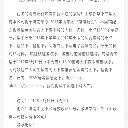
[发布时间：2017年03月08日 13:54]
[点击：922]
初冬的瑞雪正召唤着你我久违的激情！山东新华书店集团
有限公司将于济南举办“
2017
年山东图书馆馆配会”，本届馆配
会将邀请全国适合图书馆采购的大社、名社、重点社
500
余家参
展，集中展出
2016
年下半年至
2017
年出版的适合馆购的重点
书、精品书、畅销书，高端专业书及电子音像制品，展出品种
约
15
万种。
热忱欢迎各院系、各部门老师前往选购，有意向者
请于
2017
年
3
月
10
日（本周五）
16:00
前与图书馆采编部联系。
同时欢迎广大师生读者向图书馆推荐您亟需的图书，请将书
名、著者、
ISBN
号等信息记下，发
email
至
sdadalib@gmail.com
，我们将从中甄选采购入库。
时间：
2017
年
3
月
15
日（周三）
地点：济南市历下区解放东路
69
号，政法学院西邻（山东
省印刷物资有限公司）
联系电话：