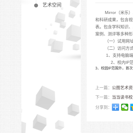
艺术空间
Mirror（
和科研成果，包含视
表。包含学科知识、
案例、测评等多种形
（一）试用网
（二）访问方
1、支持电脑端
2、校内
IP
3、校园
IP
范围外，首次
上一篇：
公图艺术资
下一篇：
当当读书校
分享到：