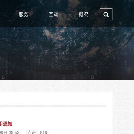
服务
互动
概况
用通知
日 09:53]
[点击：819]