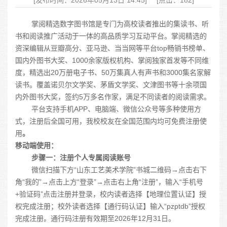
[发布时间：2026年05月13日 14:45]
[点击：182]
掌阅精选数字图书馆是专门为高校读者推出的集读书、听
书和阅读推广活动于一体的高品质学习互动平台。掌阅精选的
资深编辑从豆瓣高分、亚马逊、当当网等平台
top
畅销书榜单、
国内外图书大奖、
1000
余家版权机构、掌阅独家首发等不同维
度，精选出
20
万册电子书、
50
万集真人有声书和
3000
集名家解
读书。覆盖诺贝尔文学奖、茅盾文学奖、文津图书等十余项国
内外图书大奖，签约
5
万多名作家，满足不同读者的阅读需求。
平台支持手机
APP
、电脑端、微信公众号等多种使用方
式，注册后全国可用，我校校友在全国范围内均可免费注册使
用
。
移动端使用：
步骤一：注册个人专属阅读账号
微信扫描下方“山东工艺美术学院”书城二维码→点击右下
角“我的”→点击上方“登录”→点击右上角“注册”，输入“手机号
+
验证码”点击注册并登录，校内读者选择【地理位置认证】授
权完成注册；校外读者选择【通行码认证】输入“
pzptdb
”授权
完成注册。通行码注册有效期至
2026
年
12
月
31
日。